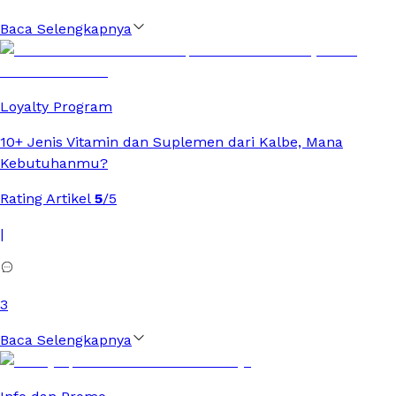
Baca Selengkapnya
Loyalty Program
10+ Jenis Vitamin dan Suplemen dari Kalbe, Mana
Kebutuhanmu?
Rating Artikel
5
/5
|
3
Baca Selengkapnya