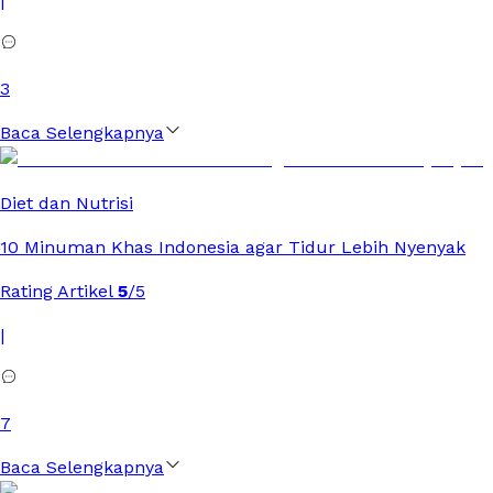
|
3
Baca Selengkapnya
Diet dan Nutrisi
10 Minuman Khas Indonesia agar Tidur Lebih Nyenyak
Rating Artikel
5
/5
|
7
Baca Selengkapnya