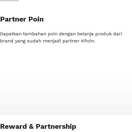
Partner Poin
Dapatkan tambahan poin dengan belanja produk dari
brand yang sudah menjadi partner KPoin.
Reward & Partnership