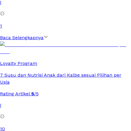
|
1
Baca Selengkapnya
Loyalty Program
7 Susu dan Nutrisi Anak dari Kalbe sesuai Pilihan per
Usia
Rating Artikel
5
/5
|
10