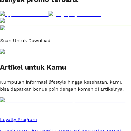
Scan Untuk Download
Artikel untuk Kamu
Kumpulan informasi lifestyle hingga kesehatan, kamu
bisa dapatkan bonus poin dengan komen di artikelnya.
Loyalty Program