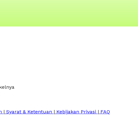
kelnya
n
|
Syarat & Ketentuan
|
Kebijakan Privasi
|
FAQ