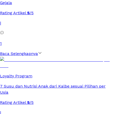
Gejala
Rating Artikel
5
/5
|
1
Baca Selengkapnya
Loyalty Program
7 Susu dan Nutrisi Anak dari Kalbe sesuai Pilihan per
Usia
Rating Artikel
5
/5
|