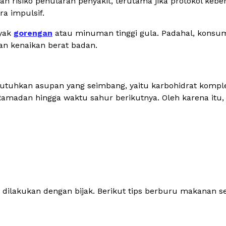
n risiko penularan penyakit, terutama jika protokol keb
a impulsif.
nyak
gorengan
atau minuman tinggi gula. Padahal, konsu
an kenaikan berat badan.
tuhkan asupan yang seimbang, yaitu karbohidrat kompleks
amadan hingga waktu sahur berikutnya. Oleh karena itu, 
 dilakukan dengan bijak. Berikut tips berburu makanan s