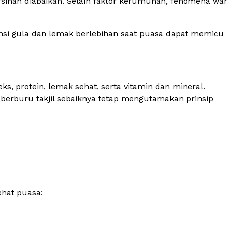
ersihan diabaikan. Selain faktor kerumunan, fenomena
war
msi gula dan lemak berlebihan saat puasa dapat memicu
, protein, lemak sehat, serta vitamin dan mineral.
berburu takjil sebaiknya tetap mengutamakan prinsip
ehat puasa: