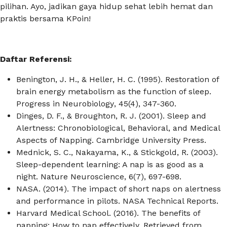
pilihan. Ayo, jadikan gaya hidup sehat lebih hemat dan
praktis bersama KPoin!
Daftar Referensi:
Benington, J. H., & Heller, H. C. (1995). Restoration of
brain energy metabolism as the function of sleep.
Progress in Neurobiology
, 45(4), 347-360.
Dinges, D. F., & Broughton, R. J. (2001). Sleep and
Alertness: Chronobiological, Behavioral, and Medical
Aspects of Napping.
Cambridge University Press
.
Mednick, S. C., Nakayama, K., & Stickgold, R. (2003).
Sleep-dependent learning: A nap is as good as a
night.
Nature Neuroscience
, 6(7), 697-698.
NASA. (2014). The impact of short naps on alertness
and performance in pilots.
NASA Technical Reports
.
Harvard Medical School. (2016). The benefits of
napping: How to nap effectively. Retrieved from