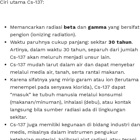
Ciri utama Cs-137:
Memancarkan radiasi
beta
dan
gamma
yang bersifat
pengion (ionizing radiation).
Waktu paruhnya cukup panjang: sekitar
30 tahun
.
Artinya, dalam waktu 30 tahun, separuh dari jumlah
Cs-137 akan meluruh menjadi unsur lain.
Cs-137 mudah larut dalam air dan dapat menyebar
melalui media air, tanah, serta rantai makanan.
Karena sifatnya yang mirip garam atau ion (terutama
menempel pada senyawa klorida), Cs-137 dapat
“masuk” ke tubuh manusia melalui konsumsi
(makanan/minuman), inhalasi (debu), atau kontak
langsung bila sumber radiasi ada di lingkungan
sekitar.
Cs-137 juga memiliki kegunaan di bidang industri dan
medis, misalnya dalam instrumen pengukur
ketebalan material, kalibrasi alat radiasi, atau terapi