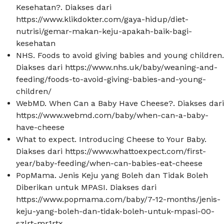
Kesehatan?. Diakses dari
https://www.klikdokter.com/gaya-hidup/diet-
nutrisi/gemar-makan-keju-apakah-baik-bagi-
kesehatan
NHS. Foods to avoid giving babies and young children.
Diakses dari https://www.nhs.uk/baby/weaning-and-
feeding/foods-to-avoid-giving-babies-and-young-
children/
WebMD. When Can a Baby Have Cheese?. Diakses dari
https://www.webmd.com/baby/when-can-a-baby-
have-cheese
What to expect. Introducing Cheese to Your Baby.
Diakses dari https://www.whattoexpect.com/first-
year/baby-feeding/when-can-babies-eat-cheese
PopMama. Jenis Keju yang Boleh dan Tidak Boleh
Diberikan untuk MPASI. Diakses dari
https://www.popmama.com/baby/7-12-months/jenis-
keju-yang-boleh-dan-tidak-boleh-untuk-mpasi-00-
szlrt-mr1rtx